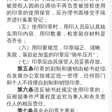
被授权人因岗位调动不再负责被授权使用
的印章的使用保管，应办理书面移交手续
并进行备案登记；
（五）使用印章时，用印人员应认真核
实用印内容、用印数量，检查留存材料是
否齐全；
（六）用印要规范，印章端正、清晰、
美观，落款处加盖的印章应“骑年压月”；
（七）印章应由其保管人员妥善存放。
第五条
印章的刻制和缴销由秘书处综
合发展办公室按规定统一管理，任何部门
和个人
不得擅自刻制和销毁印章。
第六条
违反秘书处规定使用印章的，
应根据事件严重程度追究当事人和有关责
任人的相应责任。
第七条
基金会印章主要有：