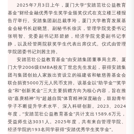
2025年7月3日上午，厦门大学“安踏茁壮公益教育
基金”财经金融优秀学生奖学金颁奖仪式在克立楼三楼报
告厅举行。安踏集团副总裁李玲，厦门大学教育发展基
金会秘书长赵晓慧、副秘书长徐滨，管理学院党委书记
张明智、党委副书记郑碧娇，经济学院党委副书记李
静，以及经管两院获奖学生代表出席仪式。仪式由管理
学院团委书记刘茜主持。
安踏茁壮公益教育基金”由安踏集团董事局主席、厦
门大学2006级EMBA校友丁世忠先生发起，获得安踏集
团与集团创始人家族出资设立的福建省和敏慈善基金会
联合捐资5000万元人民币支持。该基金以“助学金”“奖学
金”和“创新奖金”三大主要捐赠方向为核心内容，旨在推
动“嘉庚精神”与“超越自我”体育精神深度融合，鼓励青年
学子不断提升学术水平、深入科研创新。2023、2024
年度，“安踏茁壮公益教育基金”共计支出1589.6万元，
受益师生达3031人。2025年度，共有来自管理学院、
经济学院的193名同学获得“安踏优秀学生奖学金”。