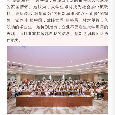
与“嘉庚精神”同频共振，彰显出坚定的奋斗信念与深厚
的家国情怀。她认为，大学生即将成为社会的中流砥
柱，更应传承“敢想敢为”的创新思维和“永不止步”的韧
性，涵养“扎根中国，放眼世界”的格局。针对即将步入
职场的毕业生，她特别指出，企业不仅看重大学期间的
表现，而且看重其超越自我的信念、创新意识和团队协
作能力。