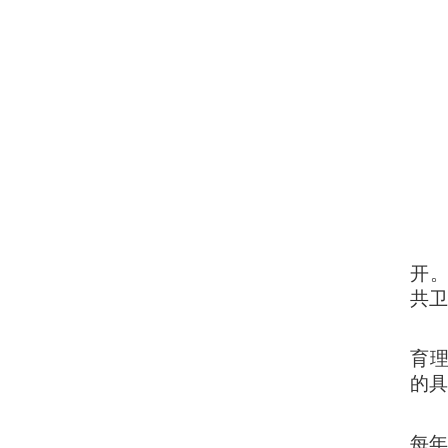
开
共
育理
的
每年