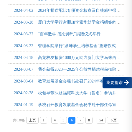
2024-04-02
2024年捐赠配比专项资金核查及自核减申报工作布置会召开
2024-03-28
厦门大学举行谢顺加李素华助学金捐赠签约仪式
2024-03-22
“百年数学 感念师恩”捐赠仪式举行
2024-03-22
管理学院举行“鼎坤学生培养基金”捐赠仪式
2024-03-18
高龙校友捐资1000万元助力厦门大学马来西亚分校建设
2024-03-07
我会获得2023—2025年公益性捐赠税前扣除资格和2023—2027年度非营利组织免税资格
2024-03-04
教育发展基金会秘书处召开2024年春季学期工作会
我要捐赠
2024-02-28
校领导带队赴福耀科技大学（暂名）参访并看望捐赠人
2024-01-19
学校召开教育发展基金会秘书处干部任命宣布会议
...
...
共638条
上页
1
4
5
6
7
8
54
下页